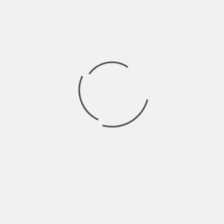
REVIEW DE LA TEMPORADA 1 DE «THE MANDALORIAN»
(2019)
POR
CINEMATIKOS
6 AÑOS ATRÁS
ESTE ES EL CAMINO. El visionario director Jon Favreau,
quien dio vida a la primera
BIENVENIDO A CINEMATIKOS
¿Has deseado alguna vez, hablar con alguien sin parar
acerca de tu película o serie favorita?