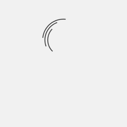
que creo que debemos agradecer tener esta
oportunidad.
Cinematikos
está pensado
para esa gente que lo único que desea es
poder hablar de sus películas favoritas sin
parar.
Si por lo que sea te interesaría saber algo
más acerca de mi persona, me puedes seguir
en
Twitter
o en
Instagram
. Estamos en un
país libre. Publico cosas personales, algo
alejado de lo que subo en la cuenta de
Cinematikos.
Y de paso, también sigue a Cinematikos en
estas dos redes sociales.