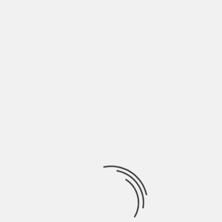
REVIEW DE «LA MALDICIÓN DE BLY MANOR» (2020)
POR
CINEMATIKOS
6 AÑOS ATRÁS
ERES TÚ, SOY YO, SOMOS NOSOTROS. La segunda entrega
dentro de la saga “The Haunting”
BIENVENIDO A CINEMATIKOS
¿Has deseado alguna vez, hablar con alguien sin parar
acerca de tu película o serie favorita?