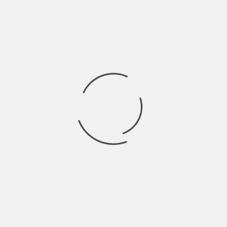
REVIEW DE «UNA NUEVA ESPERANZA» (1977)
BY
CINEMATIKOS
6 YEARS AGO
QUE LA FUERZA TE ACOMPAÑE. Star Wars es de las
franquicias más grandes de todos
STAR WARS
«ROGUE ONE» (2016): REVIEW
BY
CINEMATIKOS
6 YEARS AGO