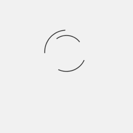
aliado (DJ; Lando), que les delata al bando
opuesto al ver como les ofrecían una
recompensa mayor.
Una vez más, Williams volvió a ser el
encargado de componer la banda sonora.
Considero que se lució en esta ocasión,
dando vida a la infame Marcha Imperial
como principal novedad; pero también
incluyendo el tema de Han y Leia, y el de
Yoda. Piezas musicales, que, a día de hoy, son